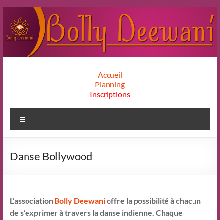
Aller
au
contenu
Bolly
Accueil
Planning
Deewani
Inscriptions
Menu
Danse Bollywood
L’association
Bolly Deewani
offre la possibilité à chacun
de s’exprimer à travers la danse indienne. Chaque