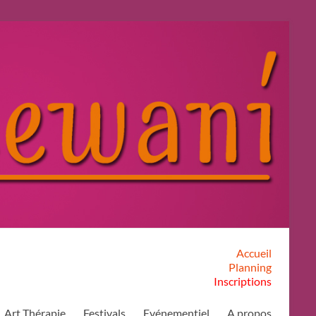
Accueil
Planning
Inscriptions
Art Thérapie
Festivals
Evénementiel
A propos