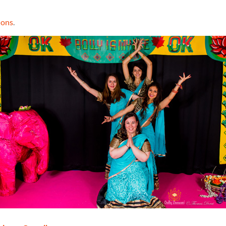
ions
.