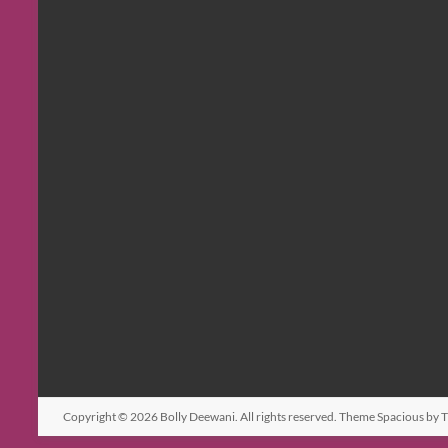
Copyright © 2026
Bolly Deewani
. All rights reserved. Theme
Spacious
by T