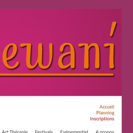
Accueil
Planning
Inscriptions
Art Thérapie
Festivals
Evénementiel
A propos