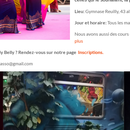
Lieu:
Gymnase Reuilly, 43 a
Jour et horaire:
Tous les ma
Nous avons aussi des cours 
plus
lly Belly ? Rendez-vous sur notre page
Inscriptions.
i.asso@gmail.com