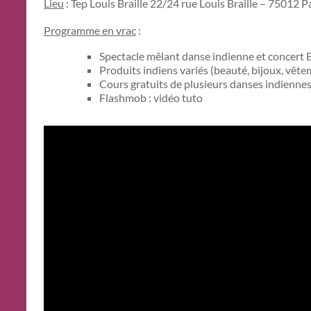
Lieu
: Tep Louis Braille 22/24 rue Louis Braille – 75012 
Programme en vrac
:
Spectacle mêlant danse indienne et concert
Produits indiens variés (beauté, bijoux, vêt
Cours gratuits de plusieurs danses indienn
Flashmob : vidéo tuto