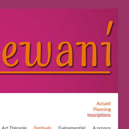
Accueil
Planning
Inscriptions
Art Thérapie
Festivals
Evénementiel
A propos