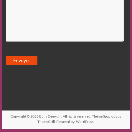
Copyright © 2026
Bolly Deewani
. All rights reserved. Theme
Spacious
by
ThemeGrill. Powered by:
WordPress
.