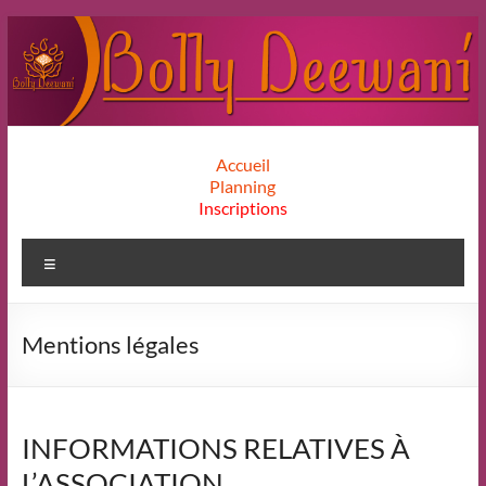
Aller
au
contenu
Bolly
Accueil
Planning
Deewani
Inscriptions
Menu
Mentions légales
INFORMATIONS RELATIVES À
L’ASSOCIATION