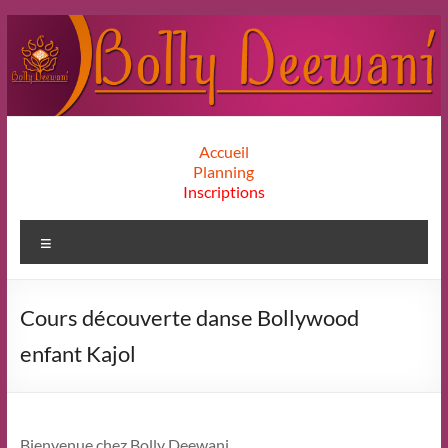
Aller
au
contenu
Bolly
Accueil
Planning
Deewani
Inscriptions
Menu
Cours découverte danse Bollywood
enfant Kajol
Bienvenue chez Bolly Deewani