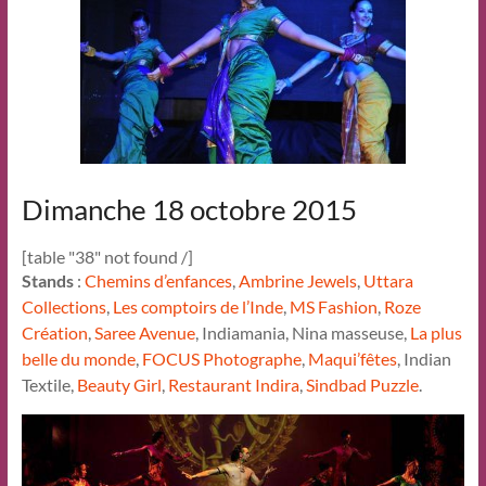
Dimanche 18 octobre 2015
[table "38" not found /]
Stands
:
Chemins d’enfances
,
Ambrine Jewels
,
Uttara
Collections
,
Les comptoirs de l’Inde
,
MS Fashion
,
Roze
Création
,
Saree Avenue
, Indiamania, Nina masseuse,
La plus
belle du monde
,
FOCUS Photographe
,
Maqui’fêtes
, Indian
Textile,
Beauty Girl
,
Restaurant Indira
,
Sindbad Puzzle
.